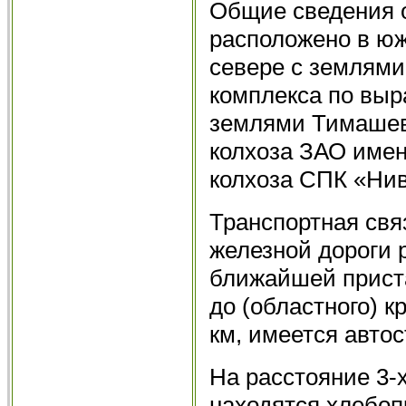
Общие сведения о
расположено в юж
севере с землями
комплекса по выр
землями Тимашевс
колхоза ЗАО имен
колхоза СПК «Нив
Транспортная связ
железной дороги р
ближайшей приста
до (областного) к
км, имеется автос
На расстояние 3-х
находятся хлебоп