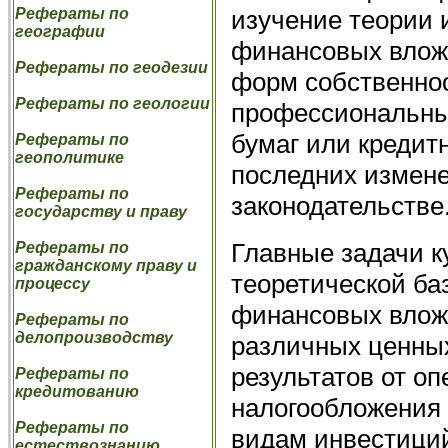
изучение теории и
Рефераты по
географии
финансовых влож
Рефераты по геодезии
форм собственно
Рефераты по геологии
профессиональны
бумаг или кредит
Рефераты по
геополитике
последних измене
Рефераты по
законодательстве
государству и праву
Главные задачи к
Рефераты по
гражданскому праву и
теоретической ба
процессу
финансовых вложе
Рефераты по
делопроизводству
различных ценны
результатов от о
Рефераты по
кредитованию
налогообложения 
Рефераты по
видам инвестици
естествознанию