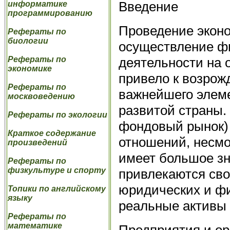
Введение
информатике
программированию
Проведение эконо
Рефераты по
биологии
осуществление ф
деятельности на 
Рефераты по
экономике
привело к возрож
Рефераты по
важнейшего элем
москвоведению
развитой страны.
Рефераты по экологии
фондовый рынок)
Краткое содержание
отношений, несмо
произведений
имеет большое зн
Рефераты по
физкультуре и спорту
привлекаются св
юридических и фи
Топики по английскому
языку
реальные активы
Рефераты по
математике
Предприятия и ор