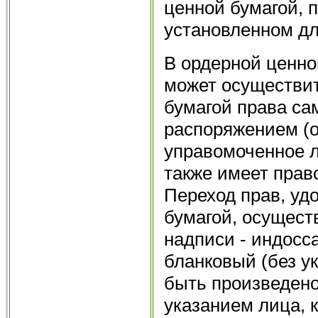
ценной бумагой, 
установленном дл
В ордерной ценно
может осуществи
бумагой права са
распоряжением (о
управомоченное л
также имеет право
Переход прав, уд
бумагой, осущест
надписи - индосс
бланковый (без у
быть произведено
указанием лица, к