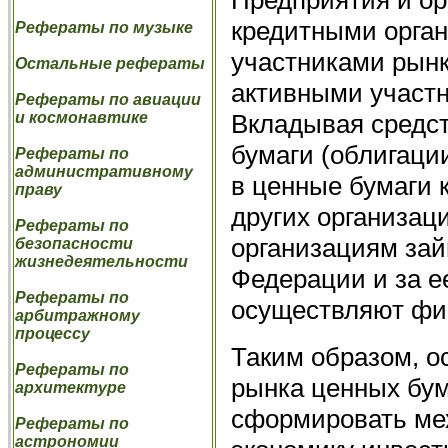
кредитными орга
Рефераты по музыке
участниками рынк
Остальные рефераты
активными участн
Рефераты по авиации
Вкладывая средст
и космонавтике
бумаги (облигации
Рефераты по
административному
в ценные бумаги 
праву
других организац
Рефераты по
организациям зай
безопасности
жизнедеятельности
Федерации и за е
Рефераты по
осуществляют фи
арбитражному
процессу
Таким образом, о
Рефераты по
рынка ценных бум
архитектуре
сформировать ме
Рефераты по
астрономии