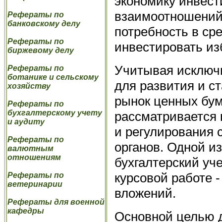
экономику инвест
взаимоотношений
Рефераты по
банковскому делу
потребность в сре
Рефераты по
инвестировать из
биржевому делу
Учитывая исключ
Рефераты по
ботанике и сельскому
для развития и с
хозяйству
рынок ценных бум
Рефераты по
бухгалтерскому учету
рассматривается 
и аудиту
и регулирования 
Рефераты по
органов. Одной и
валютным
отношениям
бухгалтерский уче
курсовой работе 
Рефераты по
ветеринарии
вложений.
Рефераты для военной
кафедры
Основной целью д