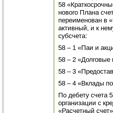
58 «Краткосрочн
нового Плана счет
переименован в «
активный, и к не
субсчета:
58 – 1 «Паи и акц
58 – 2 «Долговые
58 – 3 «Предост
58 – 4 «Вклады п
По дебету счета 
организации с кр
«Расчетный счет»