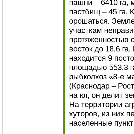
пашни – 6410 га, 
пастбищ – 45 га. 
орошаться. Земл
участкам неправи
протяженностью с 
восток до 18,6 га
находится 9 пост
площадью 553,3 га
рыбколхоз «8-е ма
(Краснодар – Рост
на юг, он делит 
На территории аг
хуторов, из них п
населенные пункт