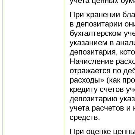
учета ценных бум
При хранении бла
в депозитарии он
бухгалтерском уч
указанием в анал
депозитария, кот
Начисление расхо
отражается по де
расходы» (как пр
кредиту счетов уч
депозитарию указ
учета расчетов и
средств.
При оценке ценн