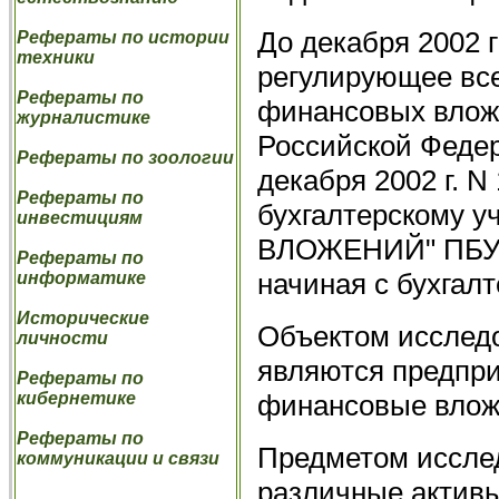
До декабря 2002 
Рефераты по истории
техники
регулирующее все
Рефераты по
финансовых влож
журналистике
Российской Федер
Рефераты по зоологии
декабря 2002 г. 
Рефераты по
бухгалтерскому
инвестициям
ВЛОЖЕНИЙ" ПБУ 19
Рефераты по
начиная с бухгалт
информатике
Исторические
Объектом исслед
личности
являются предпр
Рефераты по
финансовые влож
кибернетике
Рефераты по
Предметом иссле
коммуникации и связи
различные активы