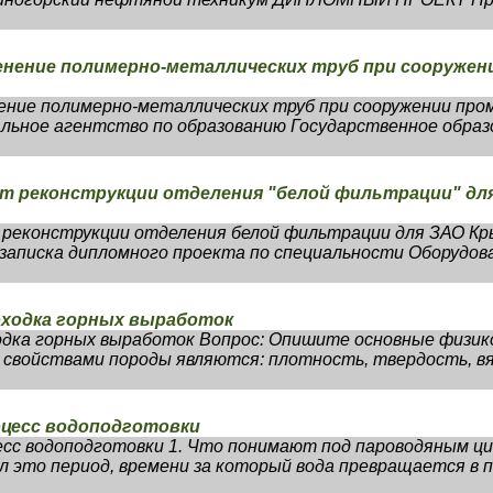
енение полимерно-металлических труб при сооруже
ение полимерно-металлических труб при сооружении про
льное агентство по образованию Государственное обра
т реконструкции отделения "белой фильтрации" дл
 реконструкции отделения белой фильтрации для ЗАО К
аписка дипломного проекта по специальности Оборудов
оходка горных выработок
дка горных выработок Вопрос: Опишите основные физик
 свойствами породы являются: плотность, твердость, вя
оцесс водоподготовки
есс водоподготовки 1. Что понимают под пароводяным ц
л это период, времени за который вода превращается в 