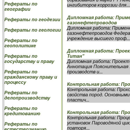
Рефераты по
ингибиторов коррозии для...
географии
Дипломная работа: Прим
Рефераты по геодезии
газонефтепроводов
Дипломная работа: Примен
Рефераты по геологии
газонефтепроводов Федера
учреждение высшего проф...
Рефераты по
геополитике
Дипломная работа: Проек
Титан"
Рефераты по
Дипломная работа: Проект
государству и праву
Аннотация Пояснительная з
производств и...
Рефераты по
гражданскому праву и
процессу
Контрольная работа: Пр
Контрольная работа: Прохо
Рефераты по
свойства пород. Основными
делопроизводству
пластич...
Рефераты по
Контрольная работа: Пр
кредитованию
Контрольная работа: Проц
установок Пароводяной цик
Рефераты по
повторя...
естествознанию