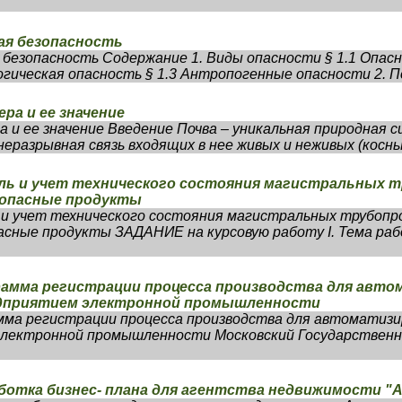
ая безопасность
 безопасность Содержание 1. Виды опасности § 1.1 Опа
огическая опасность § 1.3 Антропогенные опасности 2. П
ра и ее значение
а и ее значение Введение Почва – уникальная природная 
еразрывная связь входящих в нее живых и неживых (косных
ль и учет технического состояния магистральных 
опасные продукты
 и учет технического состояния магистральных трубопр
сные продукты ЗАДАНИЕ на курсовую работу I. Тема раб
рамма регистрации процесса производства для авт
едприятием электронной промышленности
мма регистрации процесса производства для автоматиз
электронной промышленности Московский Государстве
ботка бизнес- плана для агентства недвижимости "