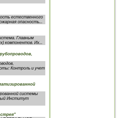
сность естественного
ожарная опасность...
система. Главным
) компонентов. Их...
трубопроводов,
оводов,
оты: Контроль и учет
оматизированной
ированной системы
нный Институт
Астрея"