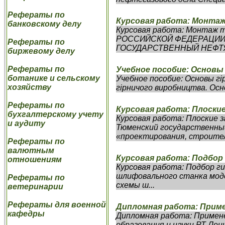
Рефераты по
Курсовая работа: Монта
банковскому делу
Курсовая работа: Монтаж
РОССИЙСКОЙ ФЕДЕРАЦИИ
Рефераты по
ГОСУДАРСТВЕННЫЙ НЕФТЯН
биржевому делу
Рефераты по
Учебное пособие: Основы
ботанике и сельскому
Учебное пособие: Основы гі
хозяйству
гірничого виробництва. Осно
Рефераты по
Курсовая работа: Плоски
бухгалтерскому учету
Курсовая работа: Плоски
и аудиту
Тюменский государственны
«проектирования, строител
Рефераты по
валютным
Курсовая работа: Подбор
отношениям
Курсовая работа: Подбор г
шлифовального станка моде
Рефераты по
схемы ш...
ветеринарии
Рефераты для военной
Дипломная работа: Прим
кафедры
Дипломная работа: Примен
образования и науки РТ Л