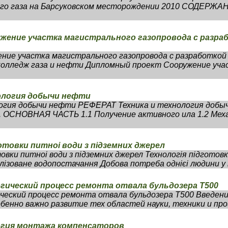
ого газа на Барсуковском месторождении 2010 СОДЕР
жение участка магистрального газопровода с разра
ние участка магистрального газопровода с разработкой
колледж газа и нефти Дипломный проект Сооружение уча
ология добычи нефти
логия добычи нефти РЕФЕРАТ Техника и технология добы
ОСНОВНАЯ ЧАСТЬ 1.1 Получение активного ила 1.2 Мех
отовки питноi води з пiдземних джерел
овки питноi води з пiдземних джерел Технологiя пiдготовк
iзоване водопостачання Добова потреба однiєi людини у п
огический процесс ремонта отвала бульдозера Т500
ческий процесс ремонта отвала бульдозера Т500 Введение
бенно важно развитие тех областей науки, техники и прои
огия монтажа компенсаторов