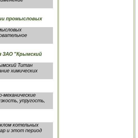
нии промысловых
мысловых
зовательное
я ЗАО "Крымский
рымский Титан
ание химических
о-механические
зкость, упругость,
иклом котельных
пар и этот период