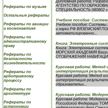
Дипломная работа: Разраб
АГЕНТСТВО ПО ОБРАЗОВ
Рефераты по музыке
СПЕЦИАЛЬНОСТЬ 080802 «
Остальные рефераты
Учебное пособие: Систе
Рефераты по авиации
Учебное пособие: Системы
и космонавтике
и науки РФ ВЯЗЕМСКИЙ П
автоматизированно...
Рефераты по
административному
Книга: Электронные сис
праву
Книга: Электронные сист
МОРСКАЯ АКАДЕМИЯ Вагуще
Рефераты по
ОТОБРАЖЕНИЯ НАВИГАЦИО
безопасности
жизнедеятельности
Курсовая работа: Метод 
интерпретация результа
Рефераты по
Курсовая работа: Метод ис
арбитражному
интерпретация результато
процессу
образовательн...
Рефераты по
архитектуре
Курсовая работа: Модерн
Курсовая работа: Модерни
Рефераты по
Российской Федерации Т
астрономии
нефтегазового дела Специал