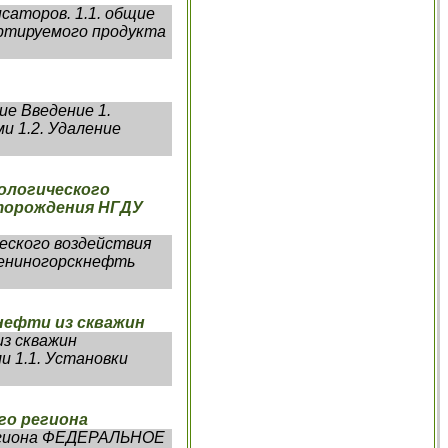
саторов. 1.1. общие
ртируемого продукта
ие Введение 1.
и 1.2. Удаление
ологического
сторождения НГДУ
еского воздействия
Лениногорскнефть
нефти из скважин
з скважин
 1.1. Установки
го региона
региона ФЕДЕРАЛЬНОЕ