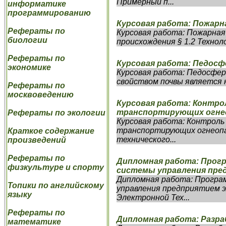
Примерный п...
информатике
программированию
Курсовая работа: Пожарн
Рефераты по
Курсовая работа: Пожарная
биологии
происхождения § 1.2 Технол
Рефераты по
Курсовая работа: Педосфе
экономике
Курсовая работа: Педосфер
свойством почвы является н
Рефераты по
москвоведению
Курсовая работа: Контро
транспортирующих огне
Рефераты по экологии
Курсовая работа: Контроль
транспортирующих огнеопа
Краткое содержание
технического...
произведений
Рефераты по
Дипломная работа: Прог
физкультуре и спорту
системы управления пр
Дипломная работа: Програ
Топики по английскому
управления предприятием 
языку
Электронной Тех...
Рефераты по
Дипломная работа: Разра
математике