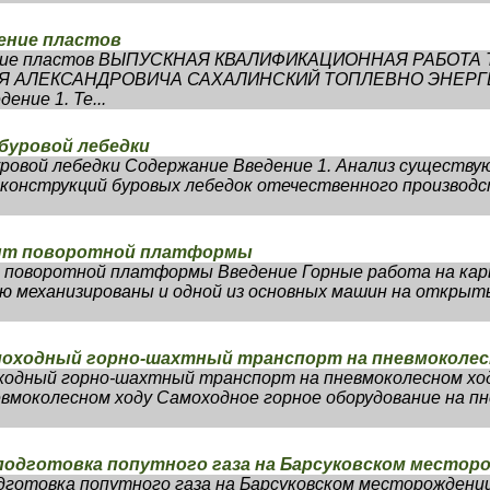
ение пластов
щение пластов ВЫПУСКНАЯ КВАЛИФИКАЦИОННАЯ РАБОТА
РЯ АЛЕКСАНДРОВИЧА САХАЛИНСКИЙ ТОПЛЕВНО ЭНЕР
ние 1. Те...
 буровой лебедки
уровой лебедки Содержание Введение 1. Анализ существ
 конструкций буровых лебедок отечественного производс
онт поворотной платформы
 поворотной платформы Введение Горные работа на кар
 механизированы и одной из основных машин на открыт
моходный горно-шахтный транспорт на пневмоколес
ходный горно-шахтный транспорт на пневмоколесном хо
моколесном ходу Самоходное горное оборудование на пн
 подготовка попутного газа на Барсуковском местор
одготовка попутного газа на Барсуковском месторожден