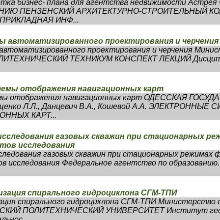
отка бизнес- плана для агентства недвижимости Астр
АНИЮ ПЕНЗЕНСКИЙ АРХИТЕКТУРНО-СТРОИТЕЛЬНЫЙ К
ПРИКЛАДНАЯ ИНФ...
мы автоматизированного проектирования и черчения
 автоматизированного проектирования и черчения Минис
ОЛИТЕХНИЧЕСКИЙ ТЕХНИКУМ КОНСПЕКТ ЛЕКЦИЙ Дисцип
темы отображения навигационных карт
емы отображения навигационных карт ОДЕССКАЯ ГОСУ
нко Л.Л., Данцевич В.А., Кошевой А.А. ЭЛЕКТРОННЫЕ
ННЫХ КАРТ...
исследования газовых скважин при стационарных ре
тов исследования
следования газовых скважин при стационарных режимах 
в исследования Федеральное агентство по образованию.
изация спирального гидроциклона СГМ-ТПИ
зация спирального гидроциклона СГМ-ТПИ Министерство 
ОМСКИЙ ПОЛИТЕХНИЧЕСКИЙ УНИВЕРСИТЕТ Институт гео
ьнос...