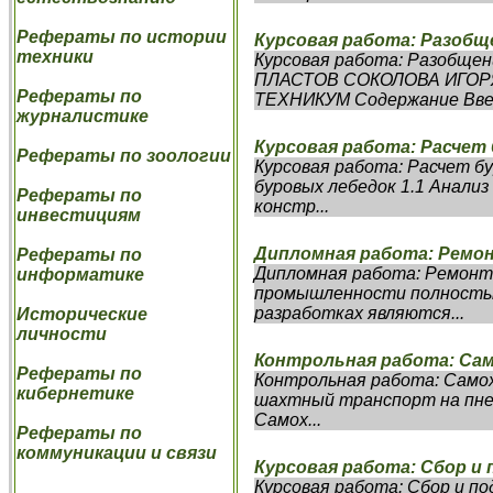
Рефераты по истории
Курсовая работа: Разобщ
техники
Курсовая работа: Разоб
ПЛАСТОВ СОКОЛОВА ИГО
Рефераты по
ТЕХНИКУМ Содержание Введе
журналистике
Курсовая работа: Расчет
Рефераты по зоологии
Курсовая работа: Расчет б
буровых лебедок 1.1 Анализ
Рефераты по
констр...
инвестициям
Дипломная работа: Рем
Рефераты по
Дипломная работа: Ремонт
информатике
промышленности полностью
разработках являются...
Исторические
личности
Контрольная работа: Са
Рефераты по
Контрольная работа: Само
кибернетике
шахтный транспорт на пнев
Самох...
Рефераты по
коммуникации и связи
Курсовая работа: Сбор и
Курсовая работа: Сбор и п