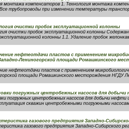
ия монтажа компенсаторов 1. Технология монтажа компен
. Все трубопроводы при изменении температуры транспо
логия очистки пробок эксплуатационной колонны
гия очистки пробок эксплуатационной колонны Содержан
эксплуатационной колонны 1.1. Удаление пробок желонкам
ичение нефтеотдачи пластов с применением микроби
 Западно-Лениногорской площади Ромашкинского ме
ение нефтеотдачи пластов с применением микробиологич
огорской площади Ромашкинского месторождения НГДУ 
овки погружных центробежных насосов для добычи 
ки погружных центробежных насосов для добычи нефти и
сплуатация скважин центробежными погружными насосами
ктеристика газового предприятия Западно-Сибирско
теристика газового предприятия Западно-Сибирского 