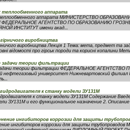
ж теплообменного аппарата
 теплообменного аппарата МИНИСТЕРСТВО ОБРАЗОВАН
 ФЕДЕРАЛЬНОЕ АГЕНТСТВО ПО ОБРАЗОВАНИЮ ГРОЗН
ОЙ ИНСТИТУТ имени акад...
 гірничого виробництва
рничого виробництва Лекція 1 Тема: мета, предмет та зад
вні відомості про гірськ породи та корисні копалини Мет
е задачи теории фильтрации
е задачи теории фильтрации ФЕДЕРАЛЬНОЕ АГЕНТСТВО
й нефтегазовый университет Нижневартовский филиал
ь...
 гидродвигателя к станку модели ЗУ131М
идродвигателя к станку модели ЗУ131М Содержание Введе
ли ЗУ131М и его функциональное назначение 2. Описание
енение ингибиторов коррозии для защиты трубопро
ение ингибиторов коррозии для защиты трубопроводов 
ениногорский нефтяной техникум ДИПЛОМНЫЙ ПРОЕКТ П