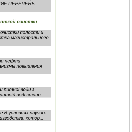
ЖАНИЕ ПЕРЕЧЕНЬ
боткой очистки
 очистки полости и
стка магистрального
чи нефти
анизмы повышения
и питноi води з
итній воді стано...
 В условиях научно-
зводства, котор...