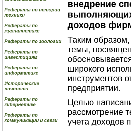
внедрение сп
Рефераты по истории
выполняющих 
техники
доходов фир
Рефераты по
журналистике
Таким образом,
Рефераты по зоологии
темы, посвящен
Рефераты по
обосновывается
инвестициям
широкого испол
Рефераты по
информатике
инструментов о
Исторические
предприятии.
личности
Рефераты по
Целью написани
кибернетике
рассмотрение т
Рефераты по
учета доходов п
коммуникации и связи