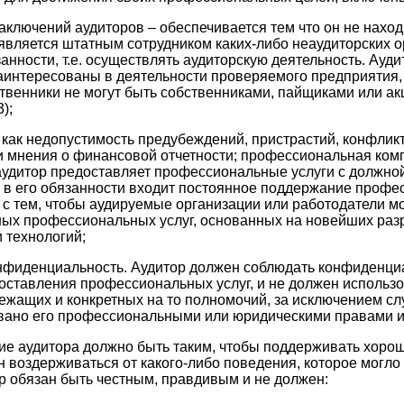
аключений аудиторов – обеспечивается тем что он не наход
 является штатным сотрудником каких-либо неаудиторских о
нности, т.е. осуществлять аудиторскую деятельность. Аудит
аинтересованы в деятельности проверяемого предприятия,
дственники не могут быть собственниками, пайщиками или а
);
 как недопустимость предубеждений, пристрастий, конфликт
 мнения о финансовой отчетности; профессиональная комп
о аудитор предоставляет профессиональные услуги с должно
 в его обязанности входит постоянное поддержание профе
 с тем, чтобы аудируемые организации или работодатели м
ых профессиональных услуг, основанных на новейших разр
и технологий;
конфиденциальность. Аудитор должен соблюдать конфиденц
оставления профессиональных услуг, и не должен использо
жащих и конкретных на то полномочий, за исключением слу
вано его профессиональными или юридическими правами и
е аудитора должно быть таким, чтобы поддерживать хоро
н воздерживаться от какого-либо поведения, которое могло
ор обязан быть честным, правдивым и не должен: