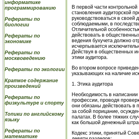
информатике
В первой части контрольной
программированию
становления аудиторской пр
руководствоваться в своей 
Рефераты по
соблюдаемыми, в последстви
биологии
Отличительной особенностью
действовать в общественных 
Рефераты по
ведения бухучета должно от
экономике
исчерпывается исключительн
Действуя в общественных ин
Рефераты по
этики аудитора.
москвоведению
Во втором вопросе приведены
Рефераты по экологии
указывающих на наличие иск
Краткое содержание
1. Этика аудитора
произведений
Необходимость в написании 
Рефераты по
профессии, проводя проверк
физкультуре и спорту
они обязаны действовать в 
за собой порицание, осужден
Топики по английскому
палатах. В более тяжких сл
языку
как большой денежный штраф
Рефераты по
Кодекс этики, принятый Сове
математике
девяти разделов: