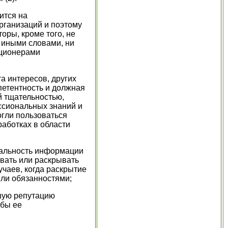
ится на
рганизаций и поэтому
оры, кроме того, не
 иными словами, ни
кционерами
а интересов, других
етентность и должная
й тщательностью,
ссиональных знаний и
огли пользоваться
аботках в области
иальность информации
вать или раскрывать
чаев, когда раскрытие
ли обязанностями;
шую репутацию
 бы ее