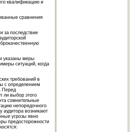
 его квалификацию и
нованные сравнения
ти за последствие
аудиторской
доброкачественную
ти указаны меры
имеры ситуаций, когда
ских требований в
ны с определением
. Перед
т ли выбор этого
ента сомнительные
путацию непорядочного
 у аудитора возникают
нные угрозы явно
меры предосторожности
носятся: