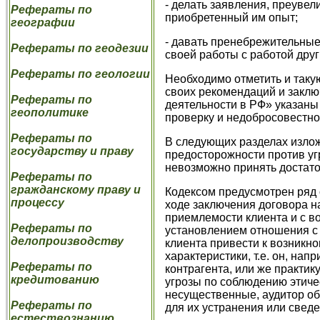
- делать заявления, преуве
Рефераты по
приобретенный им опыт;
географии
- давать пренебрежительные
Рефераты по геодезии
своей работы с работой други
Рефераты по геологии
Необходимо отметить и такую
своих рекомендаций и заклю
Рефераты по
деятельности в РФ» указаны
геополитике
проверку и недобросовестное
Рефераты по
В следующих разделах излож
государству и праву
предосторожности против уг
невозможно принять достато
Рефераты по
гражданскому праву и
Кодексом предусмотрен ряд 
процессу
ходе заключения договора н
приемлемости клиента и с в
Рефераты по
установлением отношения с 
делопроизводству
клиента привести к возникн
характеристики, т.е. он, на
Рефераты по
контрагента, или же практик
кредитованию
угрозы по соблюдению этиче
несущественные, аудитор об
Рефераты по
для их устранения или свед
естествознанию