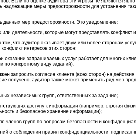
ов. Если по оценке аудитора эти угрозы не являются явно
ь надлежащие меры предосторожности для устранения таки
ь данных мер предосторожности. Это уведомление:
 или деятельности, которые могут представлять конфликт 
 том, что аудитор оказывает двум или более сторонам услу
 конфликт интересов этих сторон;
при оказании запрашиваемых услуг работает для многих кли
и по конкретному виду заданий).
жен запросить согласие клиента (всех сторон) на действия 
сие получено, аудитор также может применить ряд мер пре
ных независимых групп, ответственных за задание;
тствующих доступу к информации (например, строгая физи
льность и безопасное хранение информации);
для членов групп по вопросам безопасности и конфиденциал
ний о соблюдении правил конфиденциальности, подписанн