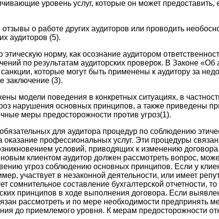
личивающие уровень услуг, которые он может предоставить,
 отзывы о работе других аудиторов или проводить необос
х аудиторов (5).
 этическую норму, как осознание аудитором ответственнос
чений по результатам аудиторских проверок. В Законе «Об 
 санкции, которые могут быть применены к аудитору за не
 заключение (3).
ены модели поведения в конкретных ситуациях, в частнос
роз нарушения основных принципов, а также приведены пр
чные меры предосторожности против угроз(1).
обязательных для аудитора процедур по соблюдению этиче
а оказание профессиональных услуг. Эти процедуры связа
озникновением условий, приводящих к изменению договора
новым клиентом аудитор должен рассмотреть вопрос, може
овению угроз соблюдению основных принципов. Если у кли
пример, участвует в незаконной деятельности, или имеет ре
ует сомнительное составление бухгалтерской отчетности, то
ских принципов в ходе выполнения договора. Если выявле
язан рассмотреть и по мере необходимости предпринять 
ения до приемлемого уровня. К мерам предосторожности от