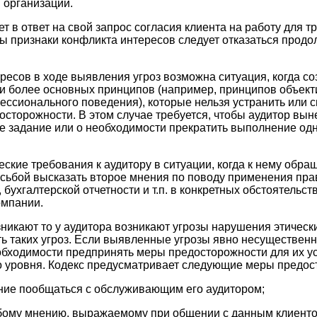
 организации.
т в ответ на свой запрос согласия клиента на работу для т
 признаки конфликта интересов следует отказаться продо
ресов в ходе выявления угроз возможна ситуация, когда с
и более основных принципов (например, принципов объект
ссионального поведения), которые нельзя устранить или 
сторожности. В этом случае требуется, чтобы аудитор вын
е задание или о необходимости прекратить выполнение одн
ские требования к аудитору в ситуации, когда к нему обра
сьбой высказать второе мнения по поводу применения прав
, бухгалтерской отчетности и т.п. в конкретных обстоятельс
омпании.
зникают то у аудитора возникают угрозы нарушения этическ
ь таких угроз. Если выявленные угрозы явно несуществен
обходимости предпринять меры предосторожности для их у
 уровня. Кодекс предусматривает следующие меры предос
ение пообщаться с обслуживающим его аудитором;
юбому мнению, выражаемому при общении с данным клиенто