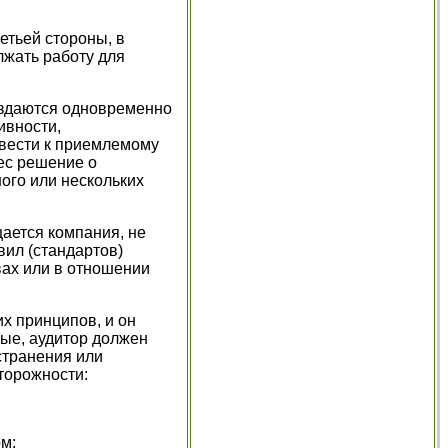
ретьей стороны, в
лжать работу для
оздаются одновременно
ивности,
свести к приемлемому
ес решение о
ого или нескольких
щается компания, не
ил (стандартов)
твах или в отношении
их принципов, и он
ные, аудитор должен
странения или
торожности:
м;