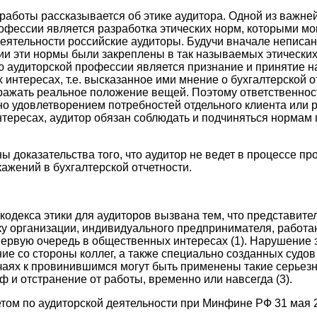
 работы рассказывается об этике аудитора. Одной из важне
офессии является разработка этических норм, которыми мо
деятельности российские аудиторы. Будучи вначале неписан
и эти нормы были закреплены в так называемых этических 
 аудиторской профессии является признание и принятие н
интересах, т.е. высказанное ими мнение о бухгалтерской о
ражать реальное положение вещей. Поэтому ответственнос
о удовлетворением потребностей отдельного клиента или 
тересах, аудитор обязан соблюдать и подчиняться норма
 доказательства того, что аудитор не ведет в процессе пр
ажений в бухгалтерской отчетности.
кодекса этики для аудиторов вызвана тем, что представите
у организации, индивидуального предпринимателя, работают
первую очередь в общественных интересах (1). Нарушение 
ие со стороны коллег, а также специально созданных судов
учаях к провинившимся могут быть применены такие серьез
 и отстранение от работы, временно или навсегда (3).
том по аудиторской деятельности при Минфине РФ 31 мая 20