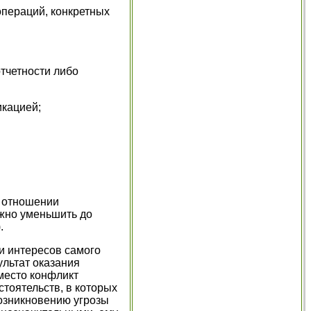
операций, конкретных
тчетности либо
икацией;
и отношении
ожно уменьшить до
.
ли интересов самого
ультат оказания
 место конфликт
тоятельств, в которых
возникновению угрозы