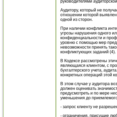
руководителями аудиторской
Аудитору, который не получае
отношении которой выявлены
одной из сторон.
При наличии конфликта инте
угрозы нарушения одного ил
конфиденциальности и профе
уровню с помощью мер предо
невозможности принять тако
конфликтующих заданий (4).
В Кодексе рассмотрены этиче
являющаяся клиентом, с про
бухгалтерского учета, аудита
конкретных операций этой к
В этом случае у аудитора во
должен оценивать значимост
предусмотреть и по мере не
уменьшения до приемлемого
- запрос клиенту не разреш
- ограничения, присущие л