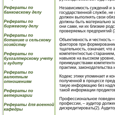
Рефераты по
Независимость суждений и з
банковскому делу
государственной службе, не
должен выполнять свои обяза
Рефераты по
должны быть материально з
биржевому делу
они сами, ни их близкие ро
проверяемых предприятий (3
Рефераты по
Объективность и честность –
ботанике и сельскому
факторов при формировании
хозяйству
тщательность, означает, чт
компетентностью старанием,
Рефераты по
навыков на высоком уровне,
бухгалтерскому учету
преимуществами компетентн
и аудиту
практики, законодательства 
Рефераты по
Кодекс этики упоминает и 
валютным
полученной в процессе пред
отношениям
такую информацию без надле
такой информации продикто
Рефераты по
ветеринарии
Профессиональное поведени
профессии, – аудитор долже
Рефераты для военной
дискредитировать(2). Аудит
кафедры