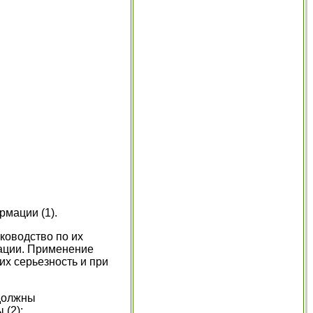
мации (1).
ководство по их
ации. Применение
х серьезность и при
 должны
 (2):