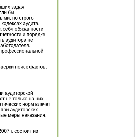
йших задач
гли бы
ыми, но строго
кодексах аудита.
а себя обязанности
тчетности и порядке
ть аудитора не
работодателя.
м профессиональной
оверки поиск фактов,
ли аудиторской
 не только на них, -
этических норм влечет
 при аудиторских
ные меры наказания,
07 г. состоит из