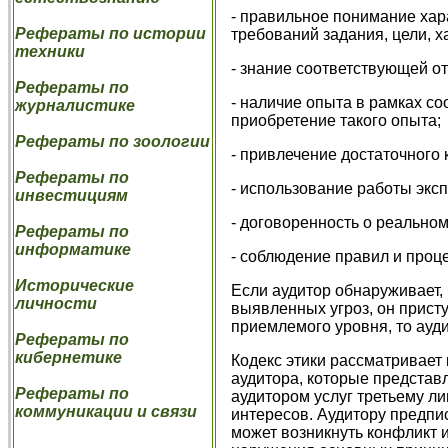
- правильное понимание хар
Рефераты по истории
требований задания, цели, 
техники
- знание соответствующей о
Рефераты по
- наличие опыта в рамках с
журналистике
приобретение такого опыта;
Рефераты по зоологии
- привлечение достаточного
Рефераты по
- использование работы экс
инвестициям
- договоренность о реально
Рефераты по
информатике
- соблюдение правил и проце
Исторические
Если аудитор обнаруживает
личности
выявленных угроз, он прист
приемлемого уровня, то ауди
Рефераты по
кибернетике
Кодекс этики рассматривает 
аудитора, которые представ
Рефераты по
аудитором услуг третьему ли
коммуникации и связи
интересов. Аудитору предпи
может возникнуть конфликт и