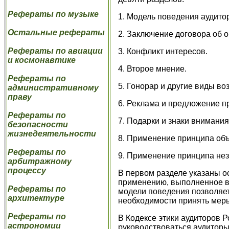
Рефераты по музыке
1. Модель поведения аудитор
Остальные рефераты
2. Заключение договора об 
Рефераты по авиации
3. Конфликт интересов.
и космонавтике
4. Второе мнение.
Рефераты по
5. Гонорар и другие виды во
административному
праву
6. Реклама и предложение п
Рефераты по
7. Подарки и знаки внимания
безопасности
жизнедеятельности
8. Применение принципа объе
Рефераты по
9. Применение принципа нез
арбитражному
процессу
В первом разделе указаны о
применению, выполненное в
Рефераты по
модели поведения позволяет
архитектуре
необходимости принять меры
Рефераты по
В Кодексе этики аудиторов 
астрономии
руководствоваться аудиторы