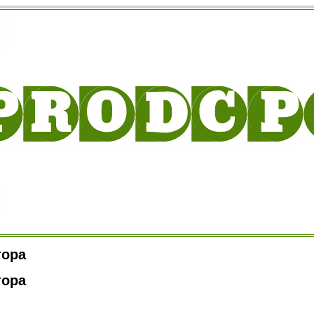
тора
тора