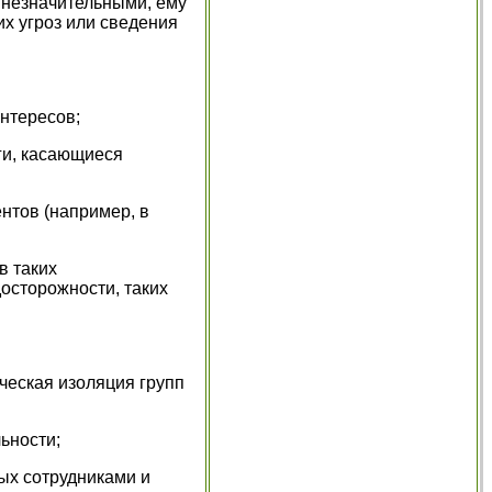
 незначительными, ему
х угроз или сведения
интересов;
ги, касающиеся
ентов (например, в
в таких
досторожности, таких
ческая изоляция групп
ьности;
ых сотрудниками и