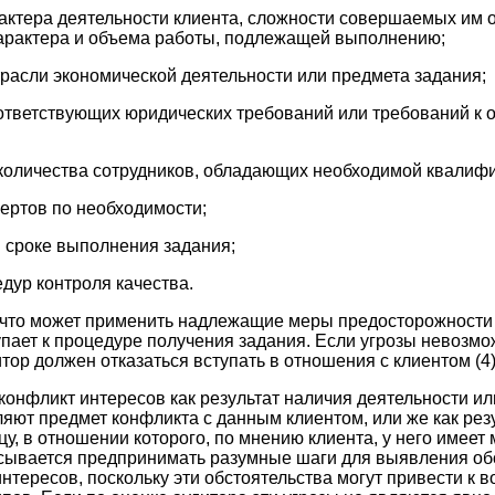
актера деятельности клиента, сложности совершаемых им 
характера и объема работы, подлежащей выполнению;
трасли экономической деятельности или предмета задания;
оответствующих юридических требований или требований к о
 количества сотрудников, обладающих необходимой квалиф
пертов по необходимости;
м сроке выполнения задания;
дур контроля качества.
, что может применить надлежащие меры предосторожност
упает к процедуре получения задания. Если угрозы невозм
тор должен отказаться вступать в отношения с клиентом (4)
конфликт интересов как результат наличия деятельности и
ляют предмет конфликта с данным клиентом, или же как рез
цу, в отношении которого, по мнению клиента, у него имеет
сывается предпринимать разумные шаги для выявления обс
нтересов, поскольку эти обстоятельства могут привести к 