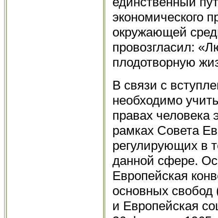
единственный пут
экономического пр
окружающей сред
провозгласил: «Л
плодо­творную жи
В связи с вступл
необходимо учиты
правах человека э
рамках Совета Ев
регулирующих в т
дан­ной сфере. О
Европейская конв
основных свобод (
и Европейская со