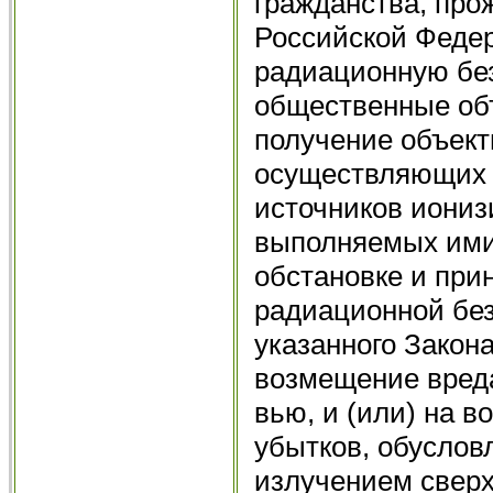
гражданства, пр
Российской Федер
радиационную без
общественные об
получение объект
осуществ­ляющих 
источников иониз
выполняемых ими
обстановке и пр
радиационной безо
указанного Закон
возмещение вреда
вью, и (или) на 
убытков, обусло
излучением свер