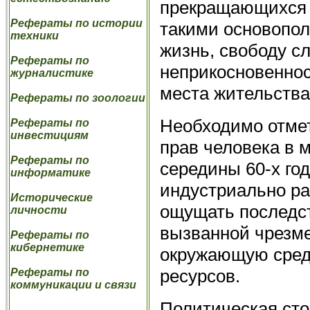
прекращающихся 
Рефераты по истории
такими основопол
техники
жизнь, свободу с
Рефераты по
неприкосновеннос
журналистике
места жительства
Рефераты по зоологии
Необходимо отмет
Рефераты по
инвестициям
прав человека в 
Рефераты по
середины 60-х год
информатике
индустриально ра
Исторические
ощущать последст
личности
вызванной чрезм
Рефераты по
кибернетике
окружающую сред
ресурсов.
Рефераты по
коммуникации и связи
Политическая сто