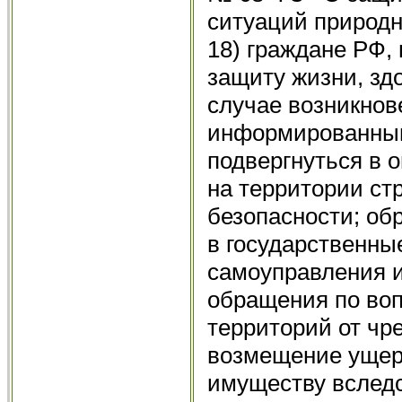
ситуаций природно
18) граждане РФ, 
защиту жизни, зд
случае возникнов
информированными
подвергнуться в 
на территории ст
безопасности; об
в государственные
самоуправления 
обращения по во
территорий от чр
возмещение ущерб
имуществу вследс