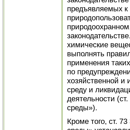
предъявляемых к 
природопользоват
природоохранном,
законодательстве
химические вещес
выполнять правил
применения таких
по предупреждени
хозяйственной и 
среду и ликвидац
деятельности (ст
среды»).
Кроме того, ст. 