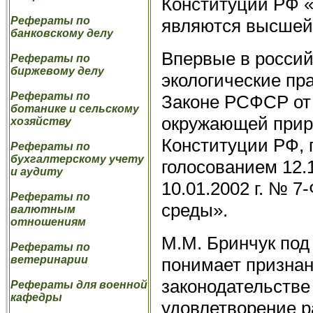
Конституции РФ «
Рефераты по
являются высшей
банковскому делу
Впервые в россий
Рефераты по
биржевому делу
экологические пр
Рефераты по
Законе РСФСР от 
ботанике и сельскому
окружающей приро
хозяйству
Конституции РФ,
Рефераты по
бухгалтерскому учету
голосованием 12.1
и аудиту
10.01.2002 г. № 
Рефераты по
среды».
валютным
отношениям
М.М. Бринчук под
Рефераты по
ветеринарии
понимает признан
законодательств
Рефераты для военной
кафедры
удовлетворение р