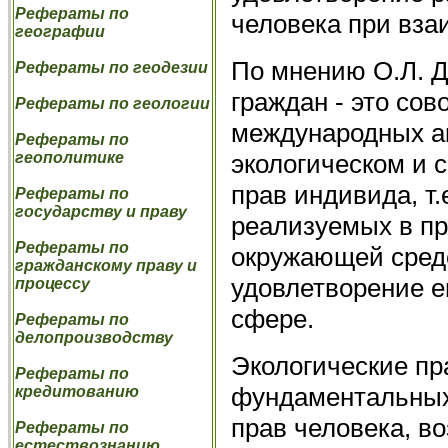
Рефераты по
человека при вза
географии
По мнению О.Л. Д
Рефераты по геодезии
граждан - это сов
Рефераты по геологии
международных ак
Рефераты по
экологическом и 
геополитике
прав индивида, т.
Рефераты по
государству и праву
реализуемых в пр
Рефераты по
окружающей сред
гражданскому праву и
удовлетворение е
процессу
сфере.
Рефераты по
делопроизводству
Экологические пр
Рефераты по
фундаментальных
кредитованию
прав человека, в
Рефераты по
естествознанию