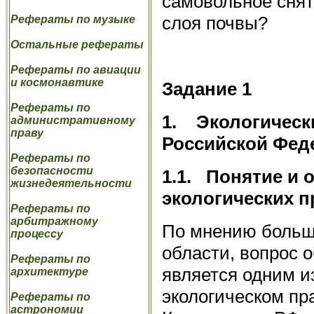
самовольное сня
слоя почвы?
Рефераты по музыке
Остальные рефераты
Рефераты по авиации
и космонавтике
Задание 1
Рефераты по
1.
Экологическ
административному
праву
Российской Фед
Рефераты по
безопасности
1.1.
Понятие и 
жизнедеятельности
экологических п
Рефераты по
арбитражному
По мнению больш
процессу
области, вопрос 
Рефераты по
является одним и
архитектуре
экологическом пра
Рефераты по
астрономии