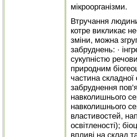
мікроорганізми.
Втручання людини
котре викликає н
зміни, можна згр
забруднень: · інг
сукупністю речови
природним біогеоц
частина складної 
забруднення пов'я
навколишнього с
навколишнього се
властивостей, нап
освітленості); бі
впливі на склад т