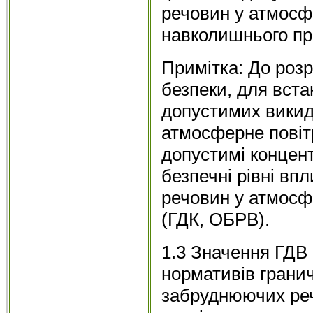
речовин у атмосфе
навколишнього пр
Примітка: До розр
безпеки, для вст
допустимих викид
атмосферне повіт
допустимі концентр
безпечні рівні в
речовин у атмосф
(ГДК, ОБРВ).
1.3 Значення ГДВ 
нормативів грани
забруднюючих реч