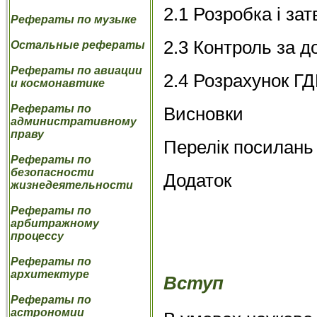
2.1 Розробка і за
Рефераты по музыке
2.3 Контроль за 
Остальные рефераты
Рефераты по авиации
2.4 Розрахунок ГД
и космонавтике
Рефераты по
Висновки
административному
праву
Перелік посилань
Рефераты по
безопасности
Додаток
жизнедеятельности
Рефераты по
арбитражному
процессу
Рефераты по
архитектуре
Вступ
Рефераты по
астрономии