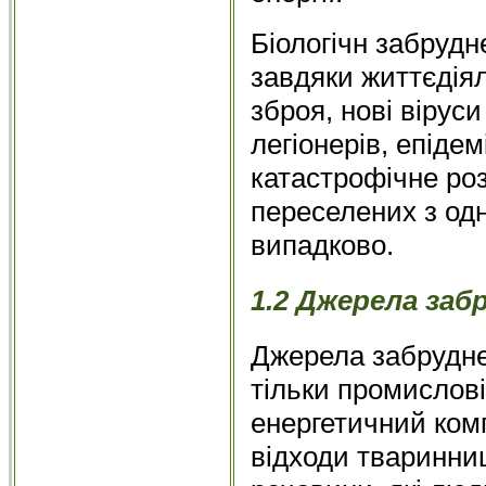
Біологічн забрудне
завдяки життєдіял
зброя, нові вірус
легіонерів, епіде
катастрофічне ро
переселених з од
випадково.
1.2 Джерела заб
Джерела забруднен
тільки промислов
енергетичний комп
відходи тваринниц