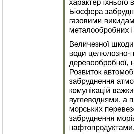
характер їхнього 
Біосфера забрудн
газовими викидам
металообробних і
Величезної шкоди
води целюлозно-п
деревообробної, 
Розвиток автомобі
забруднення атмо
комунікацій важк
вуглеводнями, а 
морських переве
забруднення морів
нафтопродуктами.