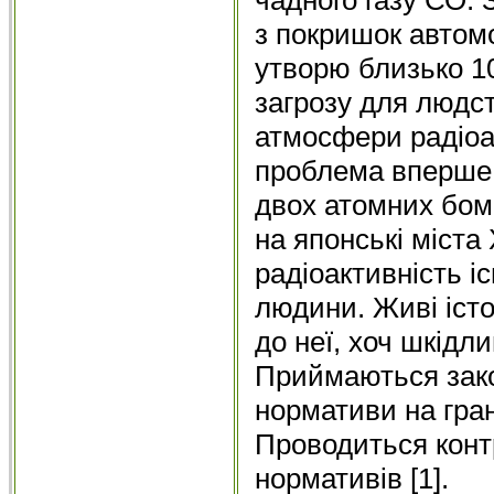
з покришок автомо
утворю близько 10
загрозу для людс
атмосфери радіо
проблема вперше 
двох атомних бомб
на японські міста
радіоактивність і
людини. Живі іст
до неї, хоч шкідли
Приймаються зако
нормативи на гра
Проводиться конт
нормативів [1].