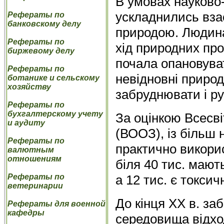
В умовах науково-
ускладнились вза
Рефераты по
банковскому делу
природою. Людина
Рефераты по
хід природних про
биржевому делу
почала опановуват
Рефераты по
невідновні природ
ботанике и сельскому
хозяйству
забруднювати і ру
Рефераты по
бухгалтерскому учету
За оцінкою Всесві
и аудиту
(ВООЗ), із більш 
Рефераты по
практично викорис
валютным
отношениям
біля 40 тис. мают
а 12 тис. є токси
Рефераты по
ветеринарии
До кінця XX в. з
Рефераты для военной
кафедры
середовища відхо