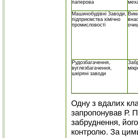
паперова
меха
Машинобудівні Заводи,
Вики
підприємства хімічно
внас
промисловості
очищ
Рудозбагачення,
Забр
вуглезбагачення,
мікр
шкіряні заводи
Одну з вдалих кл
запропонував Р. П
забруднення, його
контролю. За цим