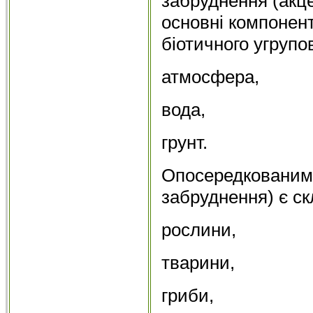
забруднення (акц
основні компонент
біотичного угрупо
атмосфера,
вода,
грунт.
Опосередкованими
забруднення) є ск
рослини,
тварини,
гриби,