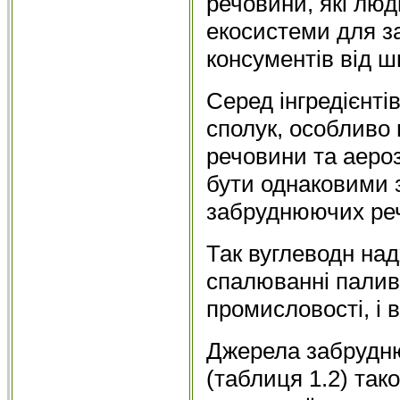
речовини, які лю
екосистеми для за
консументів від шк
Серед інгредієнті
сполук, особливо 
речовини та аероз
бути однаковими 
забруднюючих ре
Так вуглеводн над
спалюванні палив
промисловості, і 
Джерела забрудню
(таблиця 1.2) тако