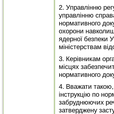
2. Управлінню ре
управлінню справ
нормативного док
охорони навколиш
ядерної безпеки У
міністерствам ві
3. Керівникам орг
місцях забезпечи
нормативного док
4. Вважати такою,
інструкцію по нор
забруднюючих речо
затверджену заст