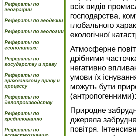
Рефераты по
всіх видів промис
географии
господарства, ком
Рефераты по геодезии
глобального харак
Рефераты по геологии
екологічної катас
Рефераты по
Атмосферне повіт
геополитике
дрібними часточк
Рефераты по
государству и праву
негативно впливаю
умови їх існуванн
Рефераты по
гражданскому праву и
можуть бути прир
процессу
(антропогенними)
Рефераты по
делопроизводству
Природне забрудн
Рефераты по
джерела забрудне
кредитованию
повітря. Інтенси
Рефераты по
естествознанию