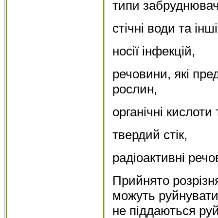
типи забруднювачі
стічні води та інш
носії інфекцій,
речовини, які пре
рослин,
органічні кислоти 
твердий стік,
радіоактивні речо
Прийнято розрізня
можуть руйнуватис
не піддаються ру