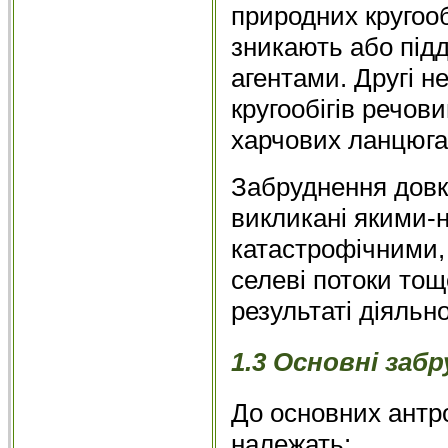
природних кругооб
зникають або під
агентами. Другі 
кругообігів речов
харчових ланцюга
Забруднення довкі
викликані якими-
катастрофічними,
селеві потоки тощо
результаті діяльн
1.3 Основні заб
До основних антр
належать: