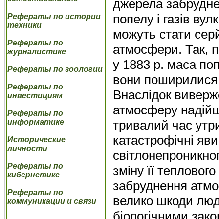
джерела забруднен
попелу і газів вул
Рефераты по истории
техники
можуть стати сер
Рефераты по
атмосфери. Так, п
журналистике
у 1883 р. маса поп
Рефераты по зоологии
вони поширилися м
Рефераты по
Внаслідок виверже
инвестициям
атмосферу надійш
Рефераты по
тривалий час утри
информатике
катастрофічні яв
Исторические
личности
світлонепроникног
Рефераты по
зміну її тепловог
кибернетике
забруднення атмо
Рефераты по
велико шкоди люд
коммуникации и связи
біологічними зако