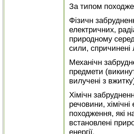
За типом походже
Фізичн забрудненн
електричних, раді
природному середо
сили, спричинені
Механічн забрудне
предмети (викинут
вилучені з вжитку)
Хімічн забруднення
речовини, хімічні
походження, які н
встановлені приро
енергії.