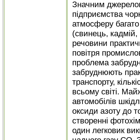
Значним джерелом
підприємства чорн
атмосферу багато 
(свинець, кадмій, 
речовини практич
повітря промислов
проблема забрудн
забруднюють прак
транспорту, кількі
всьому світі. Май
автомобілів шкідл
оксиди азоту до т
створенні фотохім
один легковик вик
чадного газу СО. 