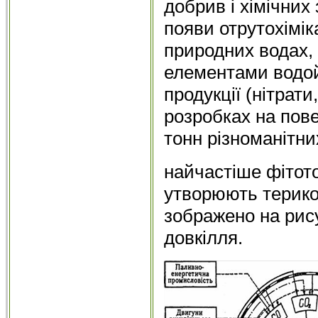
добрив і хімічних
появи отрутохіміка
природних водах,
елементами водойм
продукції (нітрати,
розробках на пов
тонн різноманітни
найчастіше фітото
утворюють терикон
зображено на рису
довкілля.