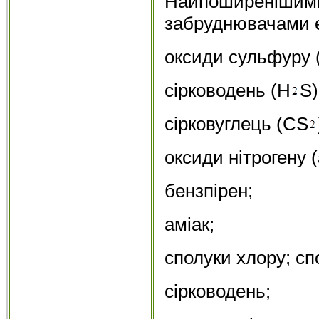
Найпоширенішими
забруднювачами 
оксиди сульфуру (
сірководень (Н
S)
сірковуглець (СS
оксиди нітрогену (
бензпірен;
аміак;
сполуки хлору; сп
сірководень;