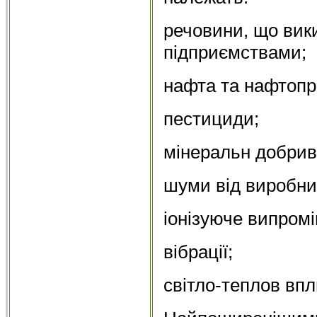
речовини, що ви
підприємствами;
нафта та нафтопр
пестициди;
мінеральн добрив
шуми від виробни
іонізуюче випром
вібрації;
світло-теплов впл