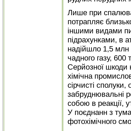
Лише при спалюва
потрапляє близько
іншими видами пи
підрахунками, в а
надійшло 1,5 млн т
чадного газу, 600 т
Серйозної шкоди
хімічна промисло
сірчисті сполуки, 
забруднювальні р
собою в реакції, 
У поєднанн з тум
фотохімічного смо