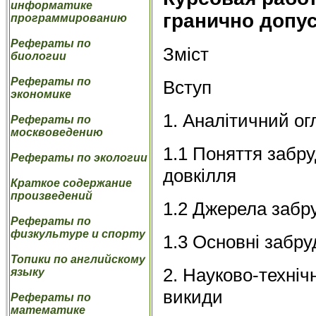
информатике
гранично допус
программированию
Рефераты по
Зміст
биологии
Рефераты по
Вступ
экономике
1. Аналітичний ог
Рефераты по
москвоведению
1.1 Поняття забр
Рефераты по экологии
довкілля
Краткое содержание
произведений
1.2 Джерела забр
Рефераты по
физкультуре и спорту
1.3 Основні забру
Топики по английскому
2. Науково-техніч
языку
викиди
Рефераты по
математике