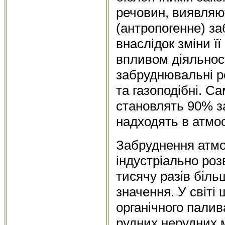
речовин, виявляю
(антропогенне) з
внаслідок зміни ї
впливом діяльност
забруднювальні ре
та газоподібні. С
становлять 90% з
надходять в атмо
Забруднення атмо
індустріально ро
тисячу разів біл
значення. У світі
органічного пали
рудних нерудних м