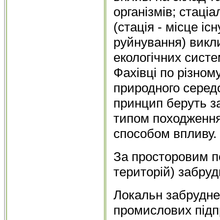
організмів; стаці
(стація - місце іс
руйнування) викл
екологічних систе
Фахівці по різно
природного середо
принцип беруть за
типом походження,
способом впливу.
За просторовим 
територій) забруд
Локальн забруднен
промислових підп