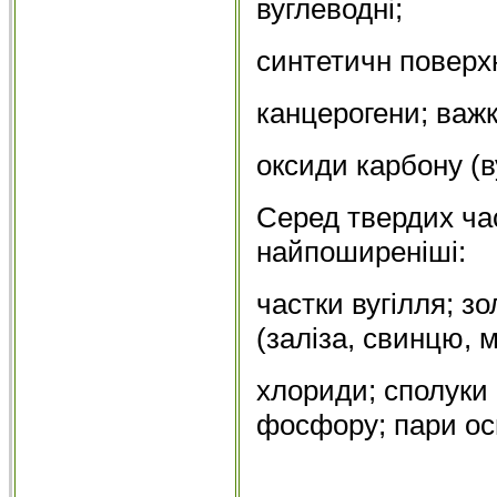
вуглеводні;
синтетичн поверх
канцерогени; важк
оксиди карбону (
Серед твердих ча
найпоширеніші:
частки вугілля; з
(заліза, свинцю, м
хлориди; сполуки 
фосфору; пари осн