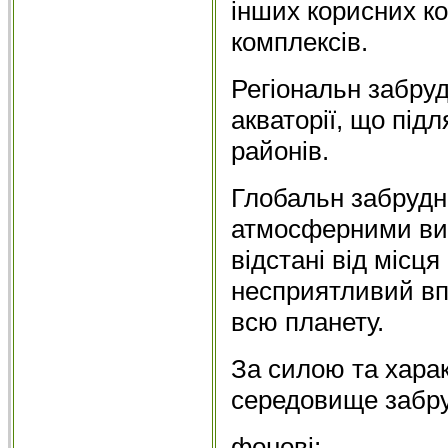
інших корисних к
комплексів.
Регіональн забруд
акваторії, що під
районів.
Глобальн забрудн
атмосферними ви
відстані від місц
несприятливий впли
всю планету.
За силою та хара
середовище забру
фонові;