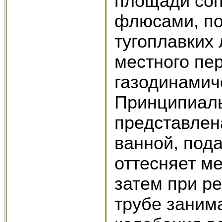
площади со
флюсами, по
тугоплавких
местного пе
газодинамич
Принципиаль
представлен
ванной, под
оттесняет ме
затем при р
трубе заним