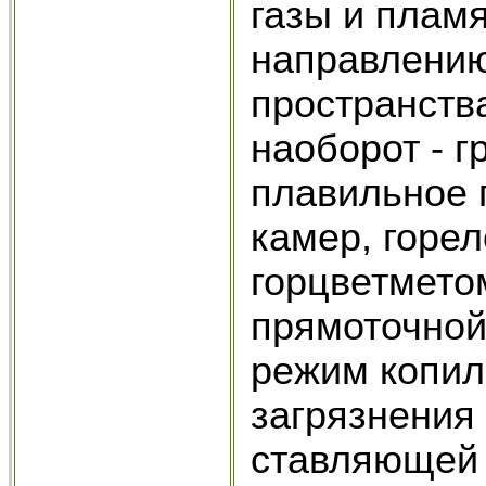
газы и плам
направлению
простран­ств
наоборот - 
плавильное 
камер, горе
горц­ветмет
прямоточной 
режим копиль
загрязнения
ставляющей 