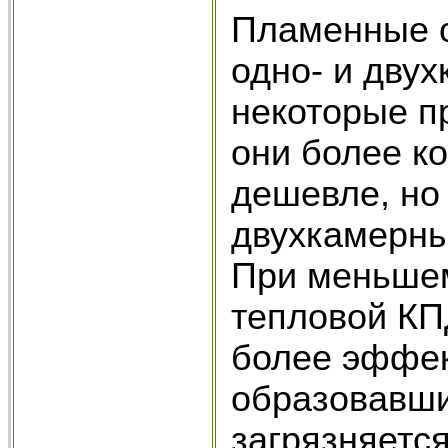
Пламенные о
одно- и дву
некоторые п
они более к
дешевле, но
двухкамерны
При меньшем
тепловой КП
более эффек
образовавши
загрязняетс