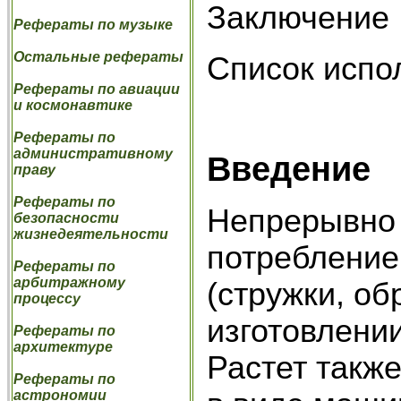
Заключение
Рефераты по музыке
Остальные рефераты
Список испо
Рефераты по авиации
и космонавтике
Рефераты по
административному
Введение
праву
Рефераты по
Непрерывно 
безопасности
жизнедеятельности
потребление
Рефераты по
арбитражному
(стружки, об
процессу
изготовлени
Рефераты по
архитектуре
Растет такж
Рефераты по
астрономии