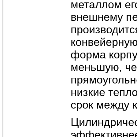
металлом ег
внешнему пе
произво­дитс
конвейерную
форма корпу
меньшую, че
прямоугольно
низкие тепло
срок между 
Цилиндричес
эффективнее