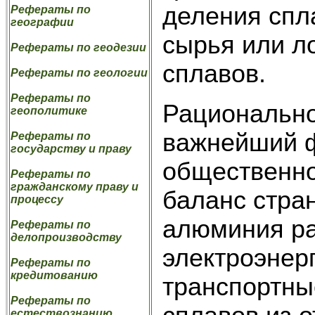
деления спл
Рефераты по
географии
сырья или л
Рефераты по геодезии
сплавов.
Рефераты по геологии
Рефераты по
Рационально
геополитике
важнейший 
Рефераты по
государству и праву
общественно
Рефераты по
гражданскому праву и
баланс стра
процессу
алюминия ра
Рефераты по
делопроизводству
электроэнерг
Рефераты по
кредитованию
транспортные
Рефераты по
естествознанию