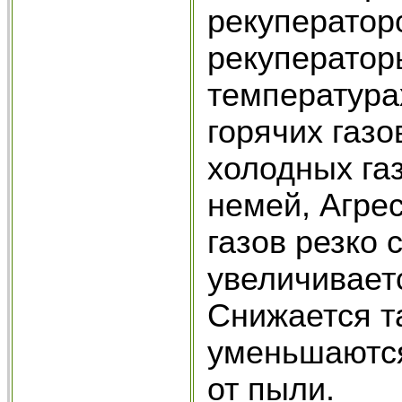
рекуператоро
рекуператор
температура
горячих газо
холодных га
немей, Агре
газов резко 
увеличивает
Снижается т
уменьшаются
от пыли.