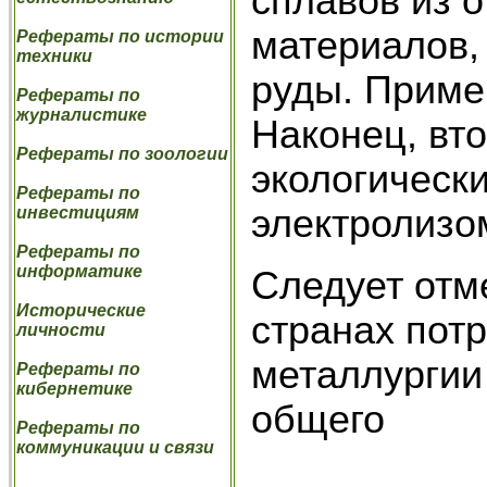
сплавов из о
материалов, 
Рефераты по истории
техники
руды. Приме
Рефераты по
журналистике
Наконец, вт
Рефераты по зоологии
экологическ
Рефераты по
электролизо
инвестициям
Рефераты по
информатике
Следует отм
Исторические
странах по­
личности
металлургии
Рефераты по
кибернетике
общего
Рефераты по
коммуникации и связи