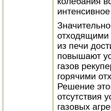
колебания в
интенсивное
Значительно
отходящими 
из печи дос
повышают ус
газов рекупе
горячими от
Решение это
отсутствия 
газовых агр