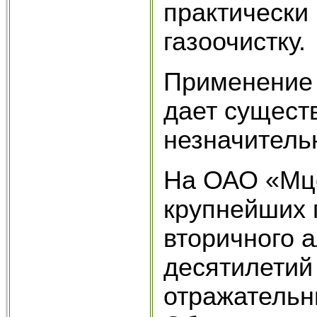
практически
газоочистку.
Применение 
дает сущест
незначительн
На ОАО «Мце
крупнейших 
вторичного 
десятилетий
отражательны