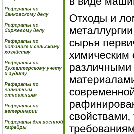
в виде маши
Рефераты по
банковскому делу
Отходы и ло
Рефераты по
металлургии
биржевому делу
сырья перви
Рефераты по
ботанике и сельскому
химическим 
хозяйству
Рефераты по
различными 
бухгалтерскому учету
и аудиту
материалами
Рефераты по
современной
валютным
отношениям
рафинирован
Рефераты по
ветеринарии
свойствами,
Рефераты для военной
требованиям
кафедры