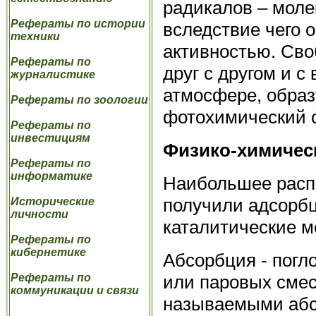
радикалов – моле
Рефераты по истории
вследствие чего
техники
активностью. Св
Рефераты по
друг с другом и 
журналистике
атмосфере, образ
Рефераты по зоологии
фотохимический с
Рефераты по
инвестициям
Физико-химичес
Рефераты по
информатике
Наибольшее распр
получили адсорб
Исторические
личности
каталитические м
Рефераты по
кибернетике
Абсорбция - погл
или паровых смес
Рефераты по
коммуникации и связи
называемыми абс