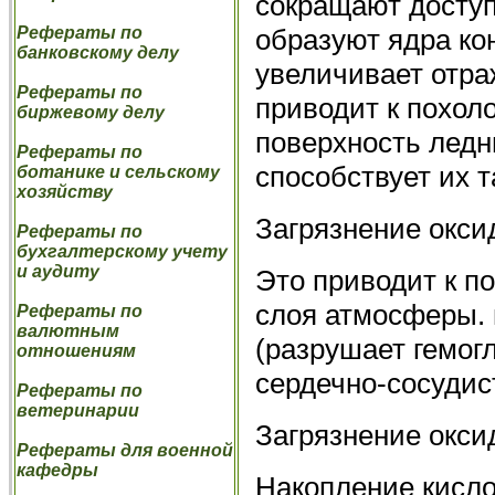
сокращают досту
образуют ядра ко
Рефераты по
банковскому делу
увеличивает отр
Рефераты по
приводит к похол
биржевому делу
поверхность ледн
Рефераты по
способствует их 
ботанике и сельскому
хозяйству
Загрязнение окси
Рефераты по
бухгалтерскому учету
и аудиту
Это приводит к 
слоя атмосферы. 
Рефераты по
валютным
(разрушает гемог
отношениям
сердечно-сосудис
Рефераты по
ветеринарии
Загрязнение окси
Рефераты для военной
кафедры
Накопление кисло