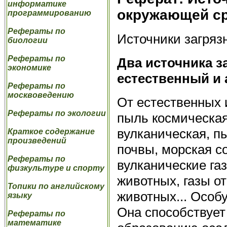
информатике
окружающей ср
программированию
Рефераты по
Источники загря
биологии
Рефераты по
Два источника 
экономике
естественный и
Рефераты по
москвоведению
От естественных 
Рефераты по экологии
пыль космическая 
вулканическая, п
Краткое содержание
произведений
почвы, морская с
Рефераты по
вулканические газ
физкультуре и спорту
животных, газы о
Топики по английскому
животных... Особ
языку
Она способствует
Рефераты по
математике