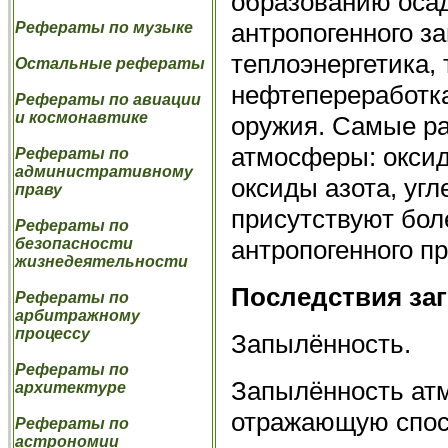
образованию оса
антропогенного з
Рефераты по музыке
теплоэнергетика,
Остальные рефераты
нефтепереработка
Рефераты по авиации
и космонавтике
оружия. Самые ра
атмосферы: оксид
Рефераты по
административному
оксиды азота, уг
праву
присутствуют бол
Рефераты по
антропогенного п
безопасности
жизнедеятельности
Последствия за
Рефераты по
арбитражному
процессу
Запылённость.
Рефераты по
Запылённость ат
архитектуре
отражающую спос
Рефераты по
астрономии