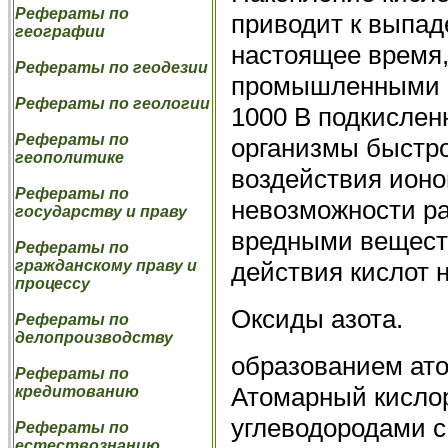
Рефераты по
приводит к выпад
географии
настоящее время,
Рефераты по геодезии
промышленными р
Рефераты по геологии
1000 В подкислен
Рефераты по
организмы быстро
геополитике
воздействия ионо
Рефераты по
невозможности ра
государству и праву
вредными вещест
Рефераты по
действия кислот н
гражданскому праву и
процессу
Оксиды азота.
Рефераты по
делопроизводству
образованием ато
Рефераты по
Атомарный кислор
кредитованию
углеводородами 
Рефераты по
естествознанию