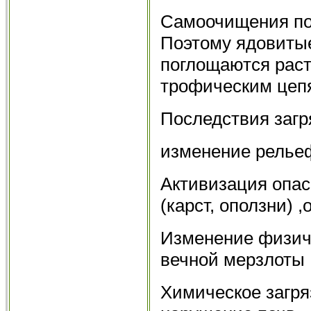
Самоочищения поч
Поэтому ядовитые
поглощаются раст
трофическим цеп
Последствия заг
изменение релье
Активизация опас
(карст, оползни) 
Изменение физиче
вечной мерзлоты
Химическое загря