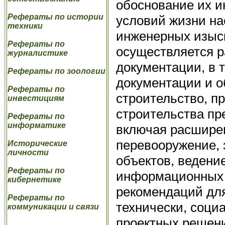
обоснование их 
Рефераты по истории
условий жизни на
техники
инженерных изыс
Рефераты по
осуществляется р
журналистике
документации, в 
Рефераты по зоологии
документации и о
Рефераты по
строительство, п
инвестициям
строительства пр
Рефераты по
информатике
включая расширен
перевооружение,
Исторические
личности
объектов, ведени
Рефераты по
информационных 
кибернетике
рекомендаций для
Рефераты по
технически, соци
коммуникации и связи
проектных решен