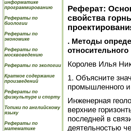
информатике
Реферат: Осно
программированию
свойства горн
Рефераты по
биологии
проектировани
Рефераты по
экономике
. Методы опред
относительного
Рефераты по
москвоведению
Королев Илья Ни
Рефераты по экологии
1. Объясните зна
Краткое содержание
произведений
промышленного и 
Рефераты по
физкультуре и спорту
Инженерная геоло
Топики по английскому
верхние горизонт
языку
последней в связ
Рефераты по
деятельностью че
математике