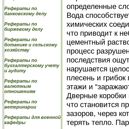
определенные сло
Рефераты по
Вода способствуе
банковскому делу
химических соеди
Рефераты по
биржевому делу
что приводит к н
Рефераты по
цементный раство
ботанике и сельскому
процесс разрушен
хозяйству
последствия ощут
Рефераты по
бухгалтерскому учету
нарушается целос
и аудиту
плесень и грибок
Рефераты по
этажи и “заражают
валютным
отношениям
Дверные коробки
Рефераты по
что становится п
ветеринарии
зазоров, через к
Рефераты для военной
терять тепло. Па
кафедры