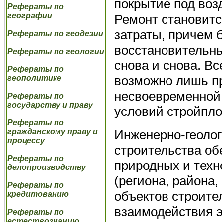
покрытие под воз
Рефераты по
географии
Ремонт становитс
затраты, причем б
Рефераты по геодезии
восстановительны
Рефераты по геологии
снова и снова. Вс
Рефераты по
возможно лишь п
геополитике
несвоевременной 
Рефераты по
государству и праву
условий стройпл
Рефераты по
Инженерно-геолог
гражданскому праву и
процессу
строительства об
Рефераты по
природных и техн
делопроизводству
(региона, района,
Рефераты по
объектов строите
кредитованию
взаимодействия э
Рефераты по
естествознанию