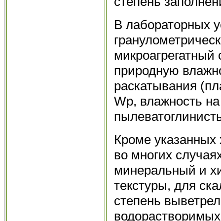
степень заполнен
В лабораторных у
гранулометрическ
микроагрегатный 
природную влажно
раскатывания (пл
Wp, влажность на
пылеватоглинисты
Кроме указанных 
во многих случая
минеральный и хи
текстуры, для ск
степень выветрел
водорастворимых 