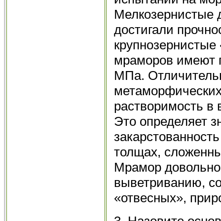
Мелкозернистые 
достигали прочно
крупнозернистые
мраморов имеют 
МПа. Отличитель
метаморфических 
растворимость в в
Это определяет 
закарстованность
толщах, сложенн
Мрамор довольно
выветриванию, со
«отвесных», прир
3. Назовите осно