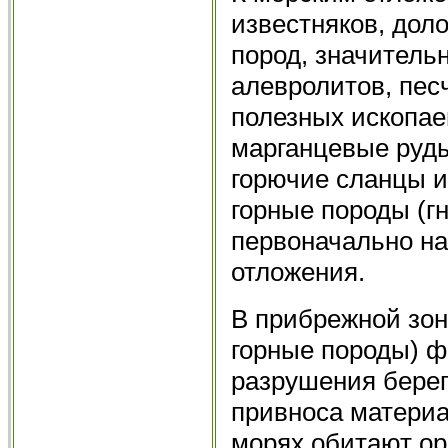
известняков, дол
пород, значительн
алевролитов, песч
полезных ископа
марганцевые руд
горючие сланцы и
горные породы (г
первоначально на
отложения.
В прибрежной зон
горные породы) ф
разрушения берего
привноса материа
морях обитают о