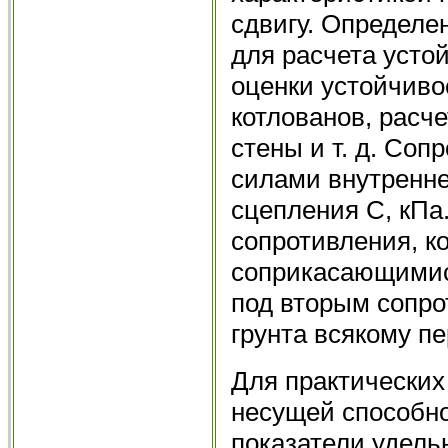
сдвигу. Определе
для расчета устой
оценки устойчиво
котлованов, расч
стены и т. д. Соп
силами внутреннег
сцепления C, кП
сопротивления, к
соприкасающимися
под вторым сопро
грунта всякому п
Для практических
несущей способно
показатели удельн