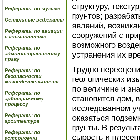
структуру, тексту
Рефераты по музыке
грунтов; разрабат
Остальные рефераты
явлений, возник
Рефераты по авиации
сооружений с при
и космонавтике
возможного возде
Рефераты по
устранения их вр
административному
праву
Трудно переоцени
Рефераты по
безопасности
геологических из
жизнедеятельности
по величине и зн
Рефераты по
становится дом, 
арбитражному
процессу
исследованном уч
Рефераты по
оказаться подзем
архитектуре
грунты. В результ
Рефераты по
сырость и плесень
астрономии