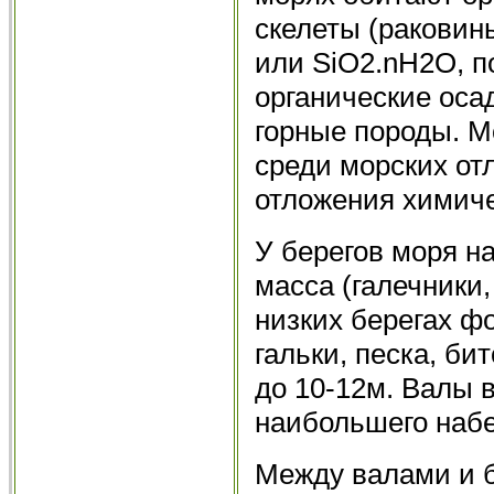
скелеты (раковин
или SiO2.nH2O, 
органические оса
горные породы. М
среди морских о
отложения химиче
У берегов моря н
масса (галечники,
низких берегах ф
гальки, песка, б
до 10-12м. Валы 
наибольшего набе
Между валами и 