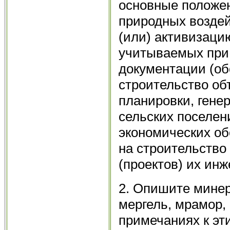
основные положе
природных возде
(или) активизаци
учитываемых при 
документации (об
строительство об
планировки, гене
сельских поселени
экономических об
на строительство
(проектов) их ин
2. Опишите минер
мергель, мрамор,
примечаниях к эт