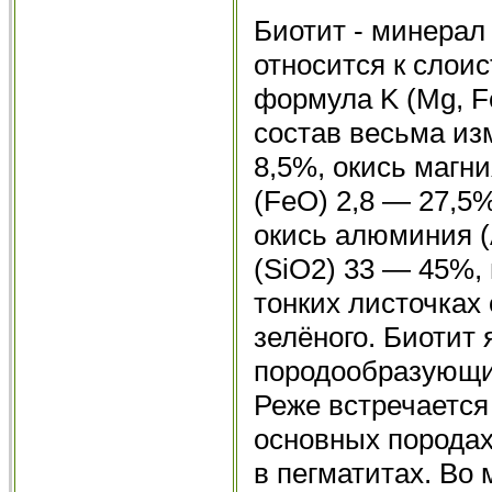
Биотит - минерал 
относится к сло
формула K (Mg, F
состав весьма из
8,5%, окись магн
(FeO) 2,8 — 27,5%
окись алюминия (
(SiO2) 33 — 45%, 
тонких листочках 
зелёного. Биотит
породообразующи
Реже встречается
основных породах
в пегматитах. Во