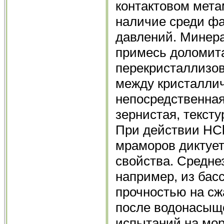
контактовом мета
наличие среди фа
давлений. Минера
примесь доломита
перекристаллизов
между кристалли
непосредственная
зернистая, текст
При действии HCl 
мраморов диктует
свойства. Средн
например, из бас
прочностью на сж
после водонасыще
испытаний на мор