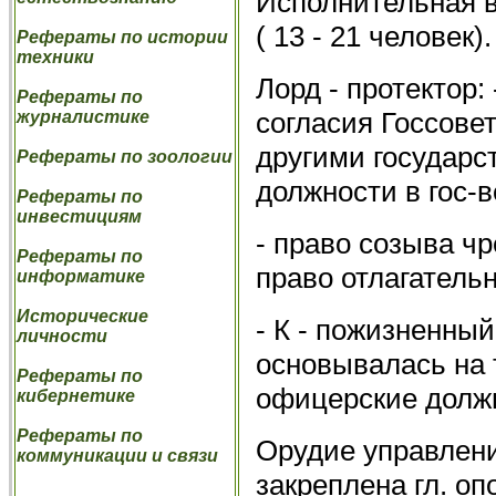
Исполнительная вл
( 13 - 21 человек).
Рефераты по истории
техники
Лорд - протектор:
Рефераты по
согласия Госсовет
журналистике
другими государс
Рефераты по зоологии
должности в гос-в
Рефераты по
инвестициям
- право созыва ч
Рефераты по
право отлагательн
информатике
Исторические
- К - пожизненный
личности
основывалась на 
Рефераты по
офицерские должн
кибернетике
Рефераты по
Орудие управления
коммуникации и связи
закреплена гл. оп