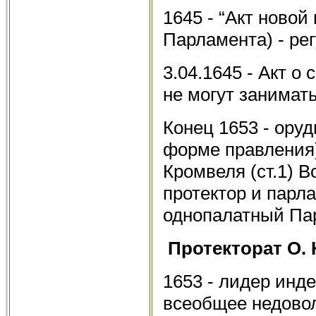
1645 - “Акт новой
Парламента) - рег
3.04.1645 - Акт о
не могут занимат
Конец 1653 - оруд
форме правления)
Кромвеля (ст.1) В
протектор и парла
однопалатный Па
Протекторат О.
1653 - лидер инд
всеобщее недовол