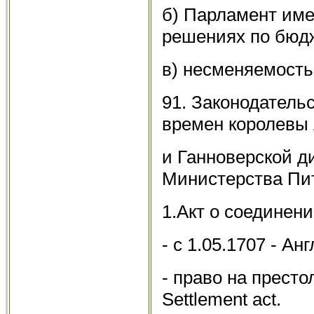
б) Парламент име
решениях по бюдж
в) несменяемость
91. Законодатель
времен королевы
и Ганноверской ди
Министерства Пи
1.Акт о соединени
- с 1.05.1707 - А
- право на престо
Settlement act.