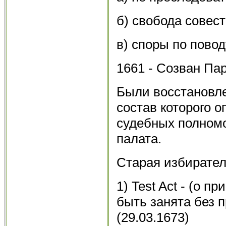
б) свобода совес
в) споры по пово
1661 - Созван Па
Были восстановле
состав которого о
судебных полномо
палата.
Старая избирател
1) Test Act - (о п
быть занята без 
(29.03.1673)