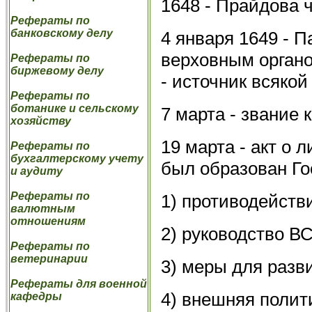
1648 - Прайдова 
Рефераты по
банковскому делу
4 января 1649 - 
верховным органо
Рефераты по
биржевому делу
- источник всякой
Рефераты по
ботанике и сельскому
7 марта - звание 
хозяйству
19 марта - акт о
Рефераты по
бухгалтерскому учету
был образован Го
и аудиту
Рефераты по
1) противодейст
валютным
отношениям
2) руководство В
Рефераты по
ветеринарии
3) меры для разви
Рефераты для военной
4) внешняя полит
кафедры