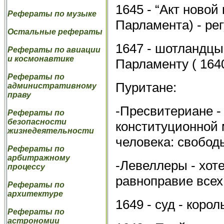
1645 - “Акт новой
Рефераты по музыке
Парламента) - рег
Остальные рефераты
1647 - шотландцы
Рефераты по авиации
и космонавтике
Парламенту ( 1640
Рефераты по
Пуритане:
административному
праву
-Пресвитериане -
Рефераты по
безопасности
конституционной 
жизнедеятельности
человека: свободы
Рефераты по
арбитражному
-Левеллеры - хот
процессу
равноправие всех
Рефераты по
архитектуре
1649 - суд - корол
Рефераты по
астрономии