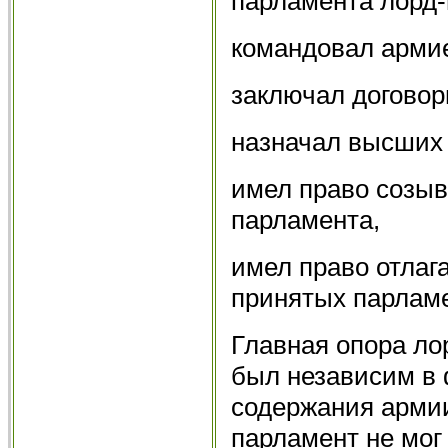
парламента лорд-п
командовал арми
заключал договор
назначал высших
имел право созы
парламента,
имел право отлага
принятых парлам
Главная опора ло
был независим в 
содержания армии
парламент не мог