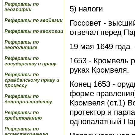
Рефераты по
5) налоги
географии
Рефераты по геодезии
Госсовет - высши
отвечал перед Па
Рефераты по геологии
Рефераты по
19 мая 1649 года 
геополитике
Рефераты по
1653 - Кромвель р
государству и праву
руках Кромвеля.
Рефераты по
гражданскому праву и
Конец 1653 - оруд
процессу
форме правления)
Рефераты по
Кромвеля (ст.1) В
делопроизводству
протектор и парла
Рефераты по
кредитованию
однопалатный Па
Рефераты по
естествознанию