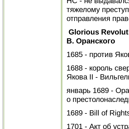
НС - не выдавалс
тяжелому преступ
отправления прав
Glorious Revolut
В. Оранского
1685 - против Яков
1688 - король све
Якова II - Вильге
январь 1689 - Ора
о престолонаслед
1689 - Bill of Right
1701 - Акт об уст