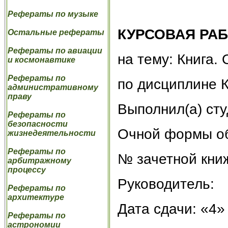
Рефераты по музыке
КУРСОВАЯ РА
Остальные рефераты
Рефераты по авиации
на тему: Книга.
и космонавтике
Рефераты по
по дисциплине 
административному
праву
Выполнил(а) сту
Рефераты по
безопасности
Очной формы о
жизнедеятельности
Рефераты по
№ зачетной кни
арбитражному
процессу
Руководитель:
Рефераты по
архитектуре
Дата сдачи: «4» 
Рефераты по
астрономии