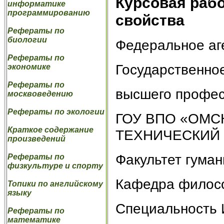
Курсовая рабо
информатике
программированию
свойства
Рефераты по
биологии
Федеральное аг
Рефераты по
Государственно
экономике
Рефераты по
высшего профес
москвоведению
Рефераты по экологии
ГОУ ВПО «ОМС
Краткое содержание
ТЕХНИЧЕСКИЙ
произведений
Факультет гума
Рефераты по
физкультуре и спорту
Кафедра филос
Топики по английскому
языку
Специальность 
Рефераты по
математике