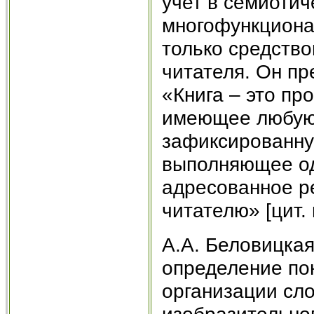
учет в семиотич
многофункционал
только средств
читателя. Он п
«Книга – это пр
имеющее любую
зафиксированну
выполняющее од
адресованное р
читателю» [цит. п
А.А. Беловицкая
определение пон
организации сло
изобразительног