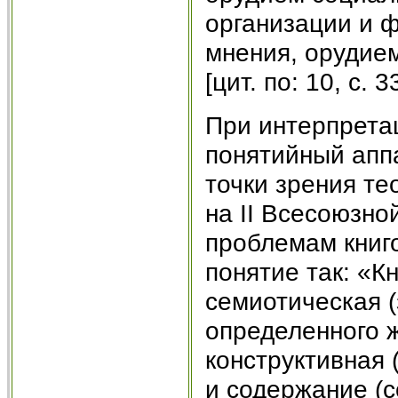
организации и 
мнения, орудием
[цит. по: 10, c. 33
При интерпретац
понятийный аппа
точки зрения те
на II Всесоюзно
проблемам книго
понятие так: «К
семиотическая 
определенного 
конструктивная 
и содержание (