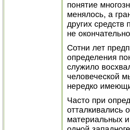
понятие многозн
менялось, а гр
других средств
не окончательно
Сотни лет пред
определения пон
служило восхвал
человеческой мы
нередко имеющи
Часто при опре
отталкивались о
материальных и
одной западног