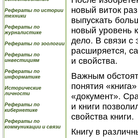
новый виток ра
Рефераты по истории
техники
выпускать больш
Рефераты по
новый уровень к
журналистике
дело. В связи с
Рефераты по зоологии
расширяется, с
Рефераты по
и свойства.
инвестициям
Рефераты по
Важным обстоят
информатике
понятия «книга»
Исторические
личности
«документ». Ср
и книги позвол
Рефераты по
кибернетике
свойства книги.
Рефераты по
коммуникации и связи
Книгу в различн