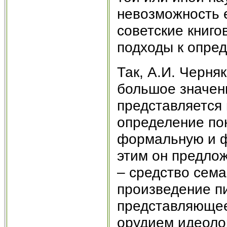
невозможность 
советские книг
подходы к опред
Так, А.И. Черня
большое значени
представляется
определение пон
формальную и ф
этим он предло
– средство сем
произведение п
представляющее
орудием идеоло