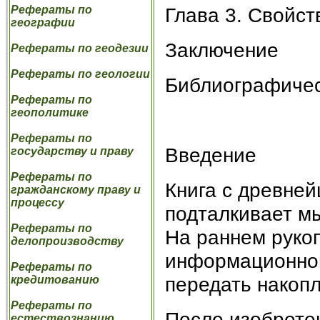
Глава 3. Свойст
Рефераты по
географии
Заключение
Рефераты по геодезии
Рефераты по геологии
Библиографичес
Рефераты по
геополитике
Рефераты по
Введение
государству и праву
Рефераты по
Книга с древне
гражданскому праву и
процессу
подталкивает м
Рефераты по
На раннем рукоп
делопроизводству
информационной
Рефераты по
передать накоп
кредитованию
Рефераты по
После изобретен
естествознанию